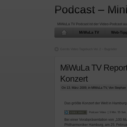
Podcast – Min
MiWuLa TV Podcast ist der Video-Podcast a
MiWuLa TV
Web-Tip
Gerrits Video Tagebuch Vol. 2 – Bugräder
MiWuLa TV Report 
Konzert
On 13. März 2009, in
MiWuLa TV
, Von Stephan
Das größte Konzert der Welt in Hamburg 
Podcast Video
[ 3 Min. 55 Sek.
Bei einer Vorabpräsentation von „100 Mus
Philharmoniker Hamburg, am 25. Februar b