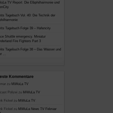
uLa TV Report: Die Elbphilharmonie und
enCity
rits Tagebuch Vol. 40: Die Technik der
philharmonie
rits Tagebuch Folge 39 – Hafencity
ce Shuttle emergency. Miniatur
derland Fire Fighters Part 3
rits Tagebuch Folge 38 – Das Wasser und
hr …
este Kommentare
tmar
zu
MiWuLa TV
cast Polizei
zu
MiWuLa TV
nk Fickel
zu
MiWuLa TV
nk Fickel
zu
MiWuLa News TV Februar