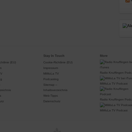
Stay In Touch
More
htlinie (EU)
Cookie-Richtlinie (EU)
m
Impressum
Radio Knuffingen Podc
TV
MiWuLa TV
ng
Podcasting
MiWuLa TV Podcast
–
Sitemap –
rzeichnis
Inhaltsverzeichnis
s
Web-Tipps
Radio Knuffingen Podc
utz
Datenschutz
MiWuLa TV Podcast