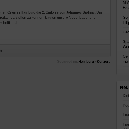
MiW
Haf
enen Orten in Hamburg die 2. Sinfonie von Johannes Brahms. Um
Ger
mpakter darstellen zu können, bauten unsere Modellbauer und
Elb
chnitt nach.
Ger
Spa
Wun
n!
Ger
me
Getagged mit:
Hamburg
•
Konzert
Neu
Die
Pod
Fra
Fra