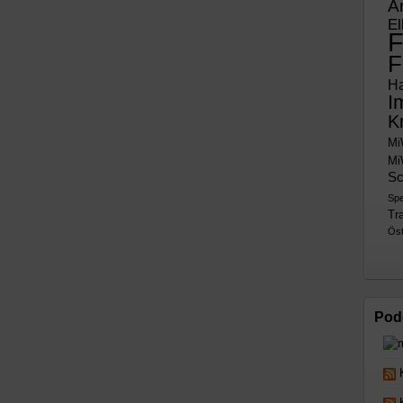
A
El
F
F
H
I
K
Mi
Mi
Sc
Sp
Tra
Öst
Pod
K
K