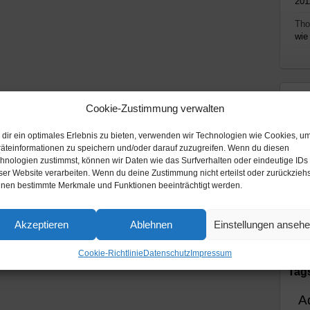
201
Th
wie
Th
Cookie-Zustimmung verwalten
All
dir ein optimales Erlebnis zu bieten, verwenden wir Technologien wie Cookies, u
Mi
äteinformationen zu speichern und/oder darauf zuzugreifen. Wenn du diesen
hnologien zustimmst, können wir Daten wie das Surfverhalten oder eindeutige IDs
Pod
ser Website verarbeiten. Wenn du deine Zustimmung nicht erteilst oder zurückziehs
nen bestimmte Merkmale und Funktionen beeinträchtigt werden.
Rad
Vid
Akzeptieren
Ablehnen
Einstellungen anseh
Cookie-Richtlinie
Datenschutz
Impressum
Tag
A