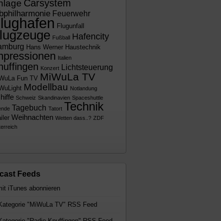
Carsystem
nlage
bphilharmonie
Feuerwehr
lughafen
Flugunfall
lugzeuge
Hafencity
Fußball
amburg
Hans Werner
Haustechnik
mpressionen
Italien
nuffingen
Lichtsteuerung
Konzert
MiWuLa TV
WuLa Fun TV
Modellbau
WuLight
Notlandung
hiffe
Schweiz
Skandinavien
Spaceshuttle
Technik
Tagebuch
ende
Tatort
Weihnachten
iler
Wetten dass..?
ZDF
erreich
cast Feeds
ategorie "MiWuLa TV" RSS Feed
ategorie "Radio Knuffingen" RSS Feed