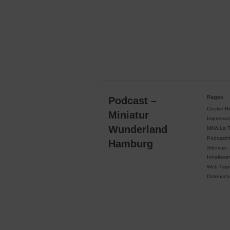
Pages
Podcast –
Cookie-Ric
Miniatur
Impressu
Wunderland
MiWuLa 
Podcasti
Hamburg
Sitemap 
Inhaltsve
Web-Tipp
Datensch