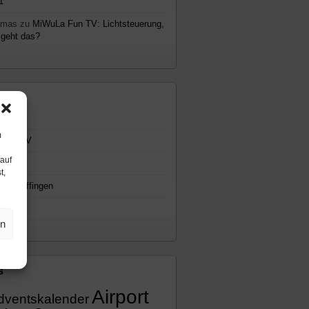
1
omas
zu
MiWuLa Fun TV: Lichtsteuerung,
 geht das?
emen
gemein
m
WuLa TV
 auf
cast
t,
io Knuffingen
eos
en
s
Airport
dventskalender