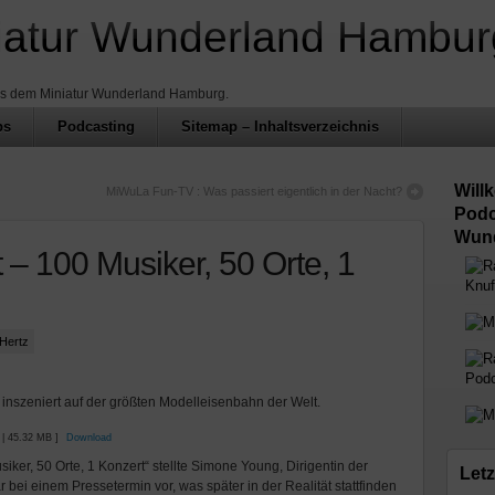
iatur Wunderland Hambur
us dem Miniatur Wunderland Hamburg.
ps
Podcasting
Sitemap – Inhaltsverzeichnis
Will
MiWuLa Fun-TV : Was passiert eigentlich in der Nacht?
Podc
Wund
– 100 Musiker, 50 Orte, 1
Knuf
 Hertz
Podc
inszeniert auf der größten Modelleisenbahn der Welt.
 | 45.32 MB ]
Download
iker, 50 Orte, 1 Konzert“ stellte Simone Young, Dirigentin der
Letz
ei einem Pressetermin vor, was später in der Realität stattfinden