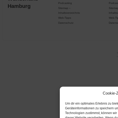
Podcasting
Podcas
Hamburg
Sitemap –
Sitema
Inhaltsverzeichnis
Inhalts
Web-Tipps
Web-Ti
Datenschutz
Datens
Cookie-
Um dir ein optimales Erlebnis zu bi
Geräteinformationen zu speichern u
Technologien zustimmst, können wir 
dieser Website verarbeiten. Wenn du 