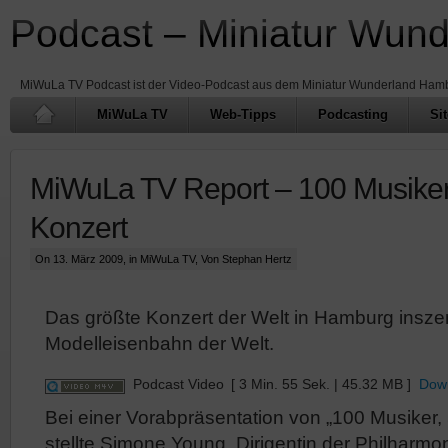
Podcast – Miniatur Wun
MiWuLa TV Podcast ist der Video-Podcast aus dem Miniatur Wunderland Ham
MiWuLa TV
Web-Tipps
Podcasting
Si
MiWuLa TV Report – 100 Musiker,
Konzert
On 13. März 2009, in
MiWuLa TV
, Von Stephan Hertz
Das größte Konzert der Welt in Hamburg inszen
Modelleisenbahn der Welt.
Podcast Video
[ 3 Min. 55 Sek. | 45.32 MB ]
Dow
Bei einer Vorabpräsentation von „100 Musiker, 
stellte Simone Young, Dirigentin der Philharm