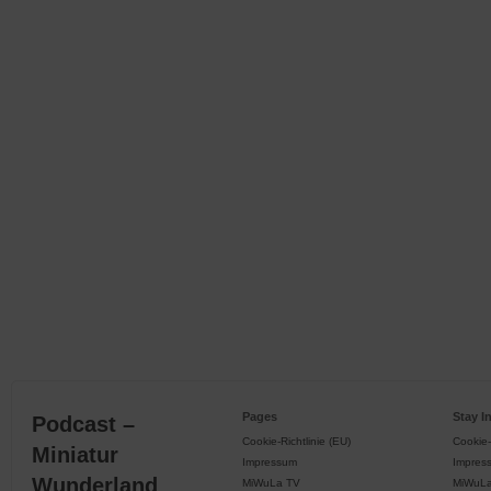
Pages
Stay I
Podcast –
Cookie-Richtlinie (EU)
Cookie-
Miniatur
Impressum
Impres
Wunderland
MiWuLa TV
MiWuL