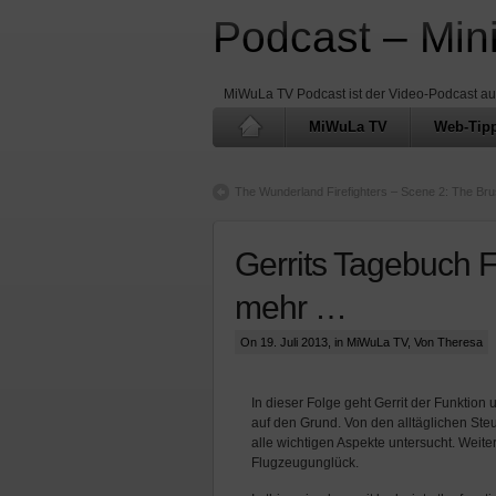
Podcast – Min
MiWuLa TV Podcast ist der Video-Podcast a
MiWuLa TV
Web-Tip
The Wunderland Firefighters – Scene 2: The Bru
Gerrits Tagebuch 
mehr …
On 19. Juli 2013, in
MiWuLa TV
, Von Theresa
In dieser Folge geht Gerrit der Funktio
auf den Grund. Von den alltäglichen S
alle wichtigen Aspekte untersucht. Weit
Flugzeugunglück.