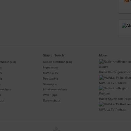
Stay In Touch
More
htlinie (EU)
Cookie-Richtlinie (EU)
m
Impressum
Radio Knuffingen Podc
TV
MiWuLa TV
ng
Podcasting
MiWuLa TV Podcast
–
Sitemap –
rzeichnis
Inhaltsverzeichnis
s
Web-Tipps
Radio Knuffingen Podc
utz
Datenschutz
MiWuLa TV Podcast