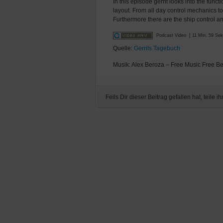
In this episode gerrit looks into the fun
layout. From all day control mechanics to
Furthermore there are the ship control a
Podcast Video
[ 11 Min. 59 Sek
Quelle:
Gerrits Tagebuch
Musik: Alex Beroza – Free Music Free B
Feils Dir dieser Beitrag gefallen hat, teile ih