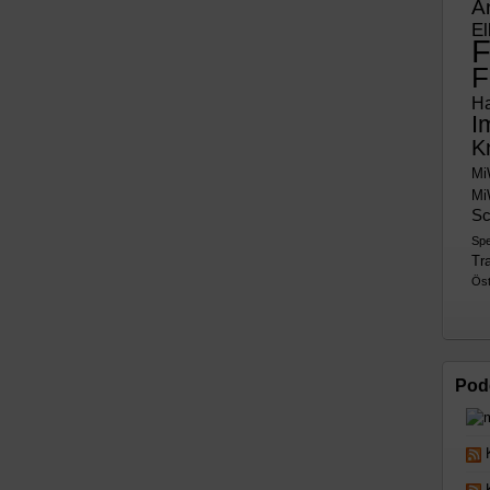
A
El
F
F
H
I
K
Mi
Mi
Sc
Sp
Tra
Öst
Pod
K
K