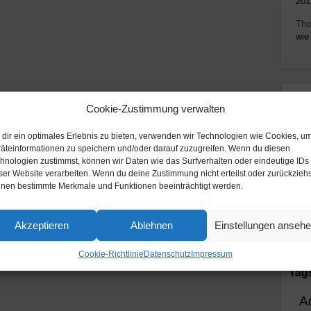
201
Th
wie
Th
Cookie-Zustimmung verwalten
All
dir ein optimales Erlebnis zu bieten, verwenden wir Technologien wie Cookies, u
Mi
äteinformationen zu speichern und/oder darauf zuzugreifen. Wenn du diesen
hnologien zustimmst, können wir Daten wie das Surfverhalten oder eindeutige IDs
Pod
ser Website verarbeiten. Wenn du deine Zustimmung nicht erteilst oder zurückziehs
nen bestimmte Merkmale und Funktionen beeinträchtigt werden.
Rad
Vid
Akzeptieren
Ablehnen
Einstellungen anseh
Cookie-Richtlinie
Datenschutz
Impressum
Tag
A