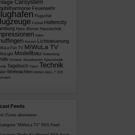
Carsystem
nlage
bphilharmonie
Feuerwehr
lughafen
Flugunfall
lugzeuge
Hafencity
Fußball
amburg
Hans Werner
Haustechnik
mpressionen
Italien
nuffingen
Lichtsteuerung
Konzert
MiWuLa TV
WuLa Fun TV
Modellbau
WuLight
Notlandung
hiffe
Schweiz
Skandinavien
Spaceshuttle
Technik
Tagebuch
ende
Tatort
Weihnachten
iler
Wetten dass..?
ZDF
erreich
cast Feeds
ategorie "MiWuLa TV" RSS Feed
ategorie "Radio Knuffingen" RSS Feed