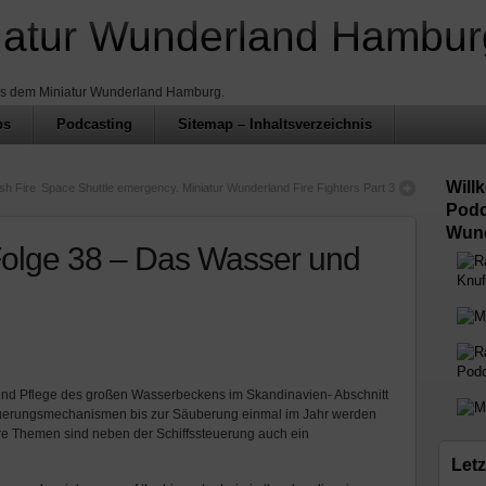
iatur Wunderland Hambur
us dem Miniatur Wunderland Hamburg.
ps
Podcasting
Sitemap – Inhaltsverzeichnis
Will
sh Fire
Space Shuttle emergency. Miniatur Wunderland Fire Fighters Part 3
Podc
Wund
Folge 38 – Das Wasser und
Knuf
Podc
n und Pflege des großen Wasserbeckens im Skandinavien- Abschnitt
teuerungsmechanismen bis zur Säuberung einmal im Jahr werden
ere Themen sind neben der Schiffssteuerung auch ein
Letz