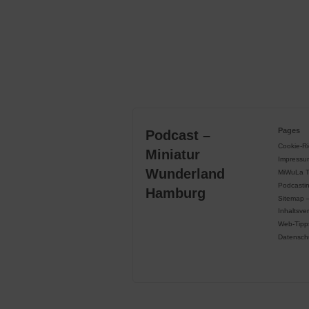
Pages
Podcast –
Cookie-Ric
Miniatur
Impressu
Wunderland
MiWuLa 
Podcasti
Hamburg
Sitemap 
Inhaltsve
Web-Tipp
Datensch