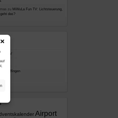
1
omas
zu
MiWuLa Fun TV: Lichtsteuerung,
 geht das?
emen
gemein
m
WuLa TV
 auf
cast
t,
io Knuffingen
eos
en
s
Airport
dventskalender