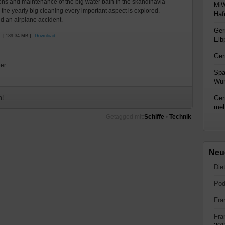
ctions and maintenance of the big water bain in the skandinavia
MiW
 the yearly big cleaning every important aspect is explored.
Haf
nd an airplane accident.
Ger
. | 139.34 MB ]
Download
Elb
Ger
eer
Spa
Wun
Ger
n!
me
Getagged mit:
Schiffe
•
Technik
Neu
Die
Pod
Fra
Fra