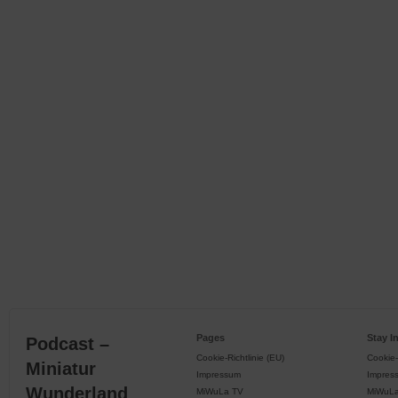
Pages
Stay I
Podcast –
Cookie-Richtlinie (EU)
Cookie-
Miniatur
Impressum
Impres
Wunderland
MiWuLa TV
MiWuL