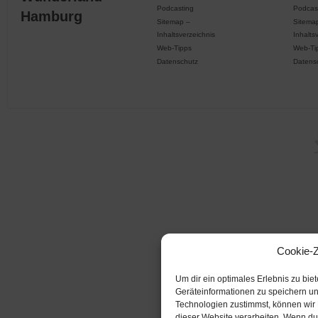
Podcasting
Podcas
Hamburg
Sitemap –
Sitema
Inhaltsverzeichnis
Inhalts
Web-Tipps
Web-Ti
Datenschutz
Datens
Cookie-
Um dir ein optimales Erlebnis zu bi
Geräteinformationen zu speichern u
Technologien zustimmst, können wir 
dieser Website verarbeiten. Wenn du 