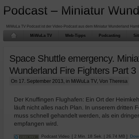
Podcast – Miniatur Wun
MiWuLa TV Podcast ist der Video-Podcast aus dem Miniatur Wunderland Ham
MiWuLa TV
Web-Tipps
Podcasting
Si
Space Shuttle emergency. Minia
Wunderland Fire Fighters Part 3
On 17. September 2013, in
MiWuLa TV
, Von Theresa
Der Knuffingen Flughafen: Ein Ort der Heimk
läuft nicht alles nach Plan. In unserem dritten
muss schnell gehandelt werden, als ein dringe
empfangen wird.
Podcast Video
[ 2 Min. 18 Sek. | 26.74 MB ]
Dow