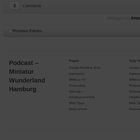
0
Comments
Getagged mit:
Airpo
Previous Entries
Pages
Stay I
Podcast –
Cookie-Richtlinie (EU)
Cookie-
Miniatur
Impressum
Impres
Wunderland
MiWuLa TV
MiWuL
Podcasting
Podcas
Hamburg
Sitemap –
Sitema
Inhaltsverzeichnis
Inhalts
Web-Tipps
Web-Ti
Datenschutz
Datens