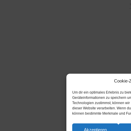
Cookie-
Um dir ein optimales Erlebnis zu bi
Geräteinformationen zu speichern u
Technologien zustimmst, können wir 
dieser Website verarbeiten. Wenn du 
können bestimmte Merkmale und Funk
Akzeptieren