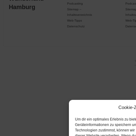
Podcasting
Podcas
Hamburg
Sitemap –
Sitema
Inhaltsverzeichnis
Inhalts
Web-Tipps
Web-Ti
Datenschutz
Datens
Cookie-
Um dir ein optimales Erlebnis zu bi
Geräteinformationen zu speichern u
Technologien zustimmst, können wir 
dieser Website verarbeiten. Wenn du 