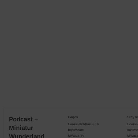
Pages
Stay I
Podcast –
Cookie-Richtlinie (EU)
Cookie-
Miniatur
Impressum
Impres
Wunderland
MiWuLa TV
MiWuL