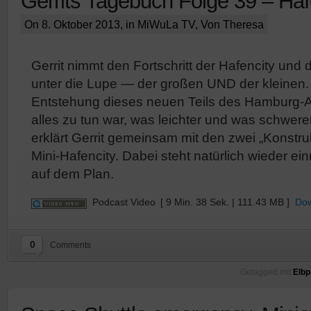
Gerrits Tagebuch Folge 39 – Haf
On 8. Oktober 2013, in
MiWuLa TV
, Von Theresa
Gerrit nimmt den Fortschritt der Hafencity und
unter die Lupe — der großen UND der kleinen.
Entstehung dieses neuen Teils des Hamburg-A
alles zu tun war, was leichter und was schwere
erklärt Gerrit gemeinsam mit den zwei „Konstru
Mini-Hafencity. Dabei steht natürlich wieder e
auf dem Plan.
Podcast Video
[ 9 Min. 38 Sek. | 111.43 MB ]
Do
0
Comments
Getagged mit:
Elbp