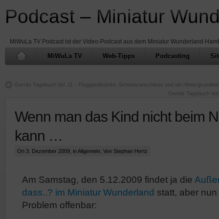
Podcast – Miniatur Wun
MiWuLa TV Podcast ist der Video-Podcast aus dem Miniatur Wunderland Ham
MiWuLa TV
Web-Tipps
Podcasting
Si
Gerrits Tagebuch Vol. 11 – Fluggastbrücke, Schweizanschluss und ein Hintergrundber
Gerrits Tagebuch Vol
Wenn man das Kind nicht beim
kann …
On 3. Dezember 2009, in
Allgemein
, Von Stephan Hertz
Am Samstag, den 5.12.2009 findet ja die
Außen
dass..? im Miniatur Wunderland
statt, aber nun
Problem offenbar: