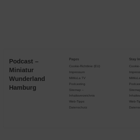
Pages
Stay I
Podcast –
Cookie-Richtlinie (EU)
Cookie-
Miniatur
Impressum
Impres
Wunderland
MiWuLa TV
MiWuL
Podcasting
Podcas
Hamburg
Sitemap –
Sitema
Inhaltsverzeichnis
Inhalts
Web-Tipps
Web-Ti
Datenschutz
Datens