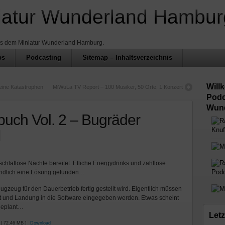
iatur Wunderland Hambur
us dem Miniatur Wunderland Hamburg.
ps
Podcasting
Sitemap – Inhaltsverzeichnis
Will
leine Katastrophen
MiWuLa TV Report – 100 Musiker, 50 Orte, 1 Konzert
Podc
Wund
buch Vol. 2 – Bugräder
Knuf
chlaflose Nächte bereitet. Etliche Energydrinks und zahllose
Podc
endlich eine Lösung gefunden…
Flugzeug für den Dauerbetrieb fertig gestellt wird. Eigentlich müssen
rt und Landung in die Software eingegeben werden. Etwas scheint
 geplant…
Letz
 | 72.46 MB ]
Download