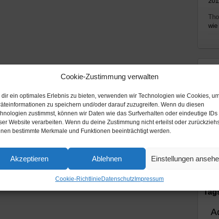
201
Th
wie
Th
Cookie-Zustimmung verwalten
All
dir ein optimales Erlebnis zu bieten, verwenden wir Technologien wie Cookies, u
Mi
äteinformationen zu speichern und/oder darauf zuzugreifen. Wenn du diesen
hnologien zustimmst, können wir Daten wie das Surfverhalten oder eindeutige IDs
Pod
ser Website verarbeiten. Wenn du deine Zustimmung nicht erteilst oder zurückziehs
nen bestimmte Merkmale und Funktionen beeinträchtigt werden.
Rad
Vid
Akzeptieren
Ablehnen
Einstellungen anseh
Cookie-Richtlinie
Datenschutz
Impressum
Tag
A