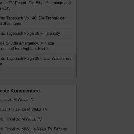
uLa TV Report: Die Elbphilharmonie und
enCity
rits Tagebuch Vol. 40: Die Technik der
philharmonie
rits Tagebuch Folge 39 – Hafencity
ce Shuttle emergency. Miniatur
derland Fire Fighters Part 3
rits Tagebuch Folge 38 – Das Wasser und
hr …
este Kommentare
tmar
zu
MiWuLa TV
cast Polizei
zu
MiWuLa TV
nk Fickel
zu
MiWuLa TV
nk Fickel
zu
MiWuLa News TV Februar