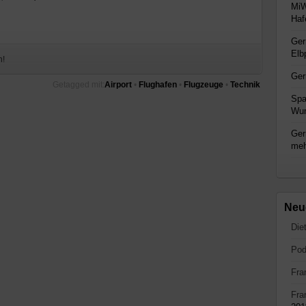
MiW
Haf
Ger
Elb
n!
Ger
Getagged mit:
Airport
•
Flughafen
•
Flugzeuge
•
Technik
Spa
Wun
Ger
me
Neu
Die
Pod
Fra
Fra