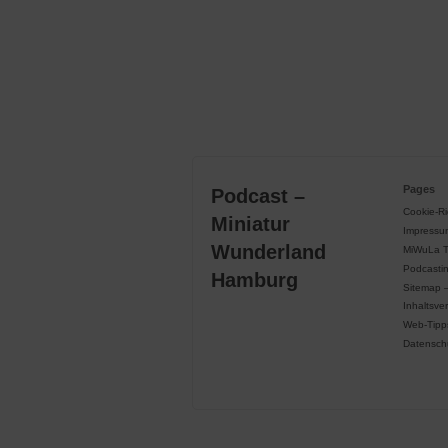
Pages
Podcast –
Cookie-Ric
Miniatur
Impressu
Wunderland
MiWuLa 
Podcasti
Hamburg
Sitemap 
Inhaltsve
Web-Tipp
Datensch