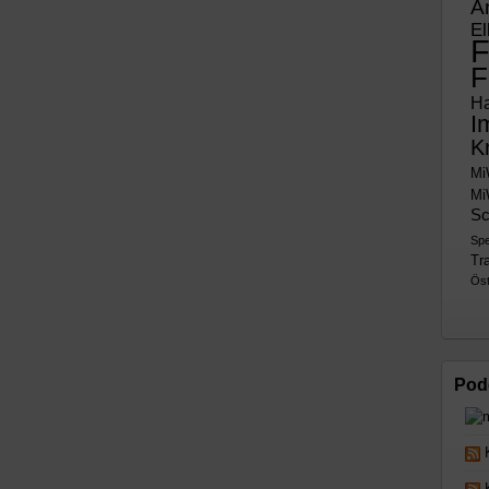
A
El
F
F
H
I
K
Mi
Mi
Sc
Sp
Tra
Öst
Pod
K
K