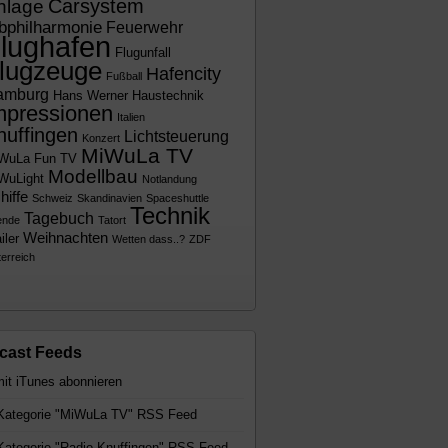
Carsystem
nlage
bphilharmonie
Feuerwehr
lughafen
Flugunfall
lugzeuge
Hafencity
Fußball
amburg
Hans Werner
Haustechnik
mpressionen
Italien
nuffingen
Lichtsteuerung
Konzert
MiWuLa TV
WuLa Fun TV
Modellbau
WuLight
Notlandung
hiffe
Schweiz
Skandinavien
Spaceshuttle
Technik
Tagebuch
ende
Tatort
Weihnachten
iler
Wetten dass..?
ZDF
erreich
cast Feeds
ategorie "MiWuLa TV" RSS Feed
ategorie "Radio Knuffingen" RSS Feed