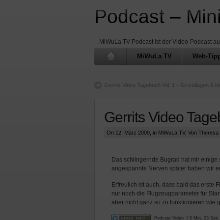
Podcast – Min
MiWuLa TV Podcast ist der Video-Podcast a
MiWuLa TV
Web-Tip
Gerrits Video Tagebuch Vol. 1 – Grundlagen & k
Gerrits Video Tage
On 12. März 2009, in
MiWuLa TV
, Von Theresa
Das schlingernde Bugrad hat mir einige s
angespannte Nerven später haben wir 
Erfreulich ist auch, dass bald das erste 
nur noch die Flugzeugparameter für Sta
aber nicht ganz so zu funktionieren wie
Podcast Video
[ 5 Min. 03 Sek.