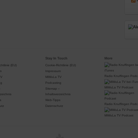
Stay In Touch
More
htlinie (EU)
Cookie-Richtlinie (EU)
m
Impressum
Radio Knuffingen Podc
TV
MiWuLa TV
ng
Podcasting
MiWuLa TV Podcast
–
Sitemap –
rzeichnis
Inhaltsverzeichnis
s
Web-Tipps
Radio Knuffingen Podc
utz
Datenschutz
MiWuLa TV Podcast