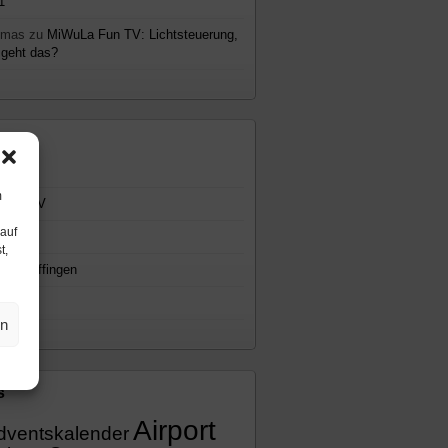
1
omas
zu
MiWuLa Fun TV: Lichtsteuerung,
 geht das?
emen
gemein
m
WuLa TV
 auf
cast
t,
io Knuffingen
eos
en
s
Airport
dventskalender