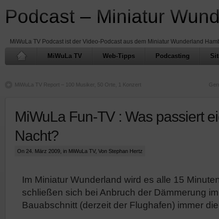
Podcast – Miniatur Wun
MiWuLa TV Podcast ist der Video-Podcast aus dem Miniatur Wunderland Ham
MiWuLa TV
Web-Tipps
Podcasting
Si
MiWuLa TV Report – 100 Musiker, 50 Orte, 1 Konzert
Gerr
MiWuLa Fun-TV : Was passiert eig
Nacht?
On 24. März 2009, in
MiWuLa TV
, Von Stephan Hertz
Im Miniatur Wunderland wird es alle 15 Minute
schließen sich bei Anbruch der Dämmerung im 
Bauabschnitt (derzeit der Flughafen) immer die