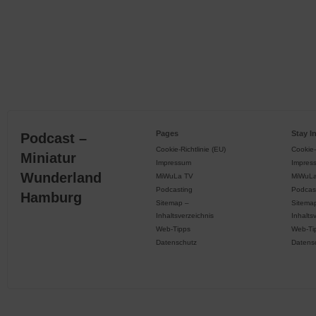
Pages
Stay I
Podcast –
Cookie-Richtlinie (EU)
Cookie-
Miniatur
Impressum
Impres
Wunderland
MiWuLa TV
MiWuL
Podcasting
Podcas
Hamburg
Sitemap –
Sitema
Inhaltsverzeichnis
Inhalts
Web-Tipps
Web-Ti
Datenschutz
Datens