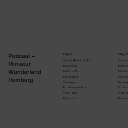
Pages
Stay I
Podcast –
Cookie-Richtlinie (EU)
Cookie-
Miniatur
Impressum
Impres
Wunderland
MiWuLa TV
MiWuL
Podcasting
Podcas
Hamburg
Sitemap –
Sitema
Inhaltsverzeichnis
Inhalts
Web-Tipps
Web-Ti
Datenschutz
Datens