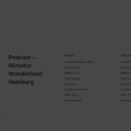
Pages
Stay I
Podcast –
Cookie-Richtlinie (EU)
Cookie-
Miniatur
Impressum
Impres
Wunderland
MiWuLa TV
MiWuL
Podcasting
Podcas
Hamburg
Sitemap –
Sitema
Inhaltsverzeichnis
Inhalts
Web-Tipps
Web-Ti
Datenschutz
Datens