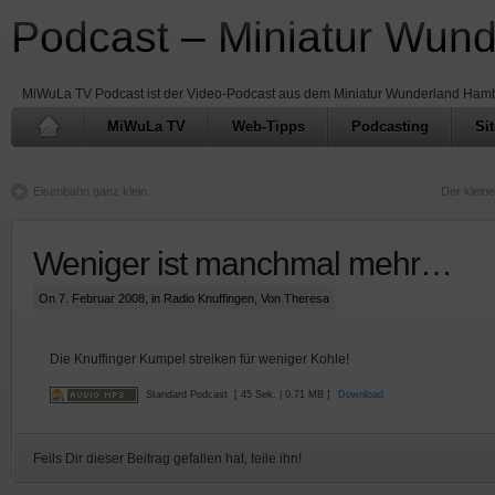
Podcast – Miniatur Wun
MiWuLa TV Podcast ist der Video-Podcast aus dem Miniatur Wunderland Ham
MiWuLa TV
Web-Tipps
Podcasting
Si
Eisenbahn ganz klein
Der klein
Weniger ist manchmal mehr…
On 7. Februar 2008, in
Radio Knuffingen
, Von Theresa
Die Knuffinger Kumpel streiken für weniger Kohle!
Standard Podcast
[ 45 Sek. | 0.71 MB ]
Download
Feils Dir dieser Beitrag gefallen hat, teile ihn!