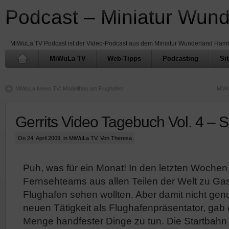
Podcast – Miniatur Wun
MiWuLa TV Podcast ist der Video-Podcast aus dem Miniatur Wunderland Ham
MiWuLa TV
Web-Tipps
Podcasting
Si
MiWuLa News TV: Modellbau am Flughafen
MiWu
Gerrits Video Tagebuch Vol. 4 – S
On 24. April 2009, in
MiWuLa TV
, Von Theresa
Puh, was für ein Monat! In den letzten Wochen 
Fernsehteams aus allen Teilen der Welt zu Gast
Flughafen sehen wollten. Aber damit nicht ge
neuen Tätigkeit als Flughafenpräsentator, gab
Menge handfester Dinge zu tun. Die Startbahn