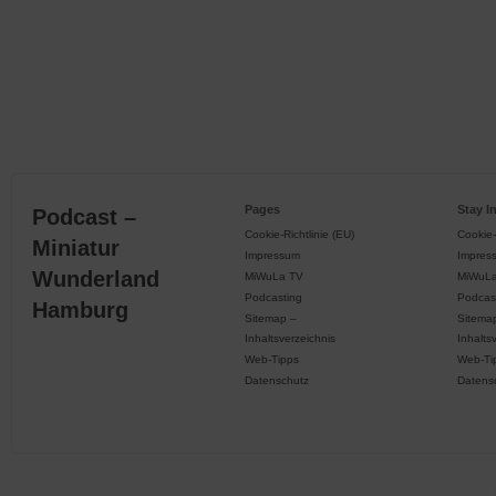
Pages
Stay I
Podcast –
Cookie-Richtlinie (EU)
Cookie-
Miniatur
Impressum
Impres
Wunderland
MiWuLa TV
MiWuL
Podcasting
Podcas
Hamburg
Sitemap –
Sitema
Inhaltsverzeichnis
Inhalts
Web-Tipps
Web-Ti
Datenschutz
Datens