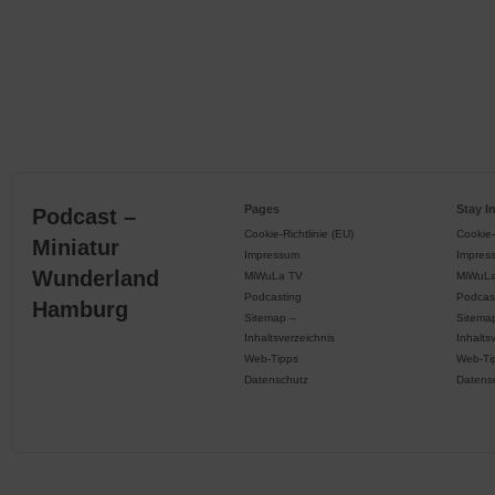
Pages
Stay I
Podcast –
Cookie-Richtlinie (EU)
Cookie-
Miniatur
Impressum
Impres
Wunderland
MiWuLa TV
MiWuL
Podcasting
Podcas
Hamburg
Sitemap –
Sitema
Inhaltsverzeichnis
Inhalts
Web-Tipps
Web-Ti
Datenschutz
Datens