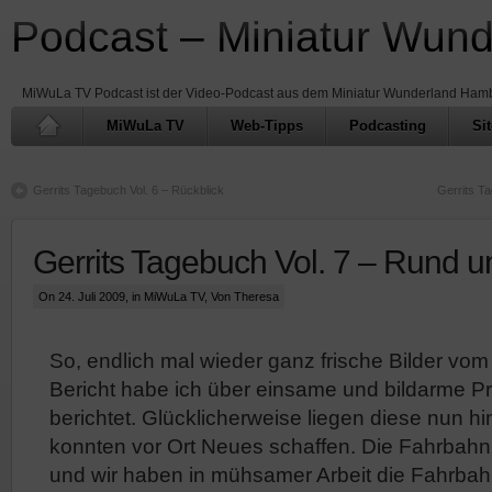
Podcast – Miniatur Wun
MiWuLa TV Podcast ist der Video-Podcast aus dem Miniatur Wunderland Ham
MiWuLa TV
Web-Tipps
Podcasting
Si
Gerrits Tagebuch Vol. 6 – Rückblick
Gerrits T
Gerrits Tagebuch Vol. 7 – Rund u
On 24. Juli 2009, in
MiWuLa TV
, Von Theresa
So, endlich mal wieder ganz frische Bilder vom
Bericht habe ich über einsame und bildarme P
berichtet. Glücklicherweise liegen diese nun hin
konnten vor Ort Neues schaffen. Die Fahrbahn 
und wir haben in mühsamer Arbeit die Fahrba