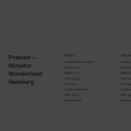
Pages
Stay I
Podcast –
Cookie-Richtlinie (EU)
Cookie-
Miniatur
Impressum
Impres
Wunderland
MiWuLa TV
MiWuL
Podcasting
Podcas
Hamburg
Sitemap –
Sitema
Inhaltsverzeichnis
Inhalts
Web-Tipps
Web-Ti
Datenschutz
Datens