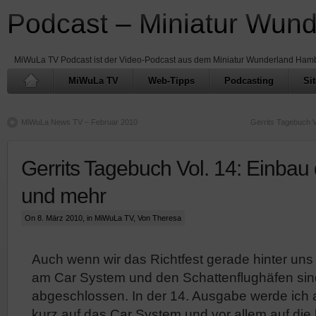
Podcast – Miniatur Wun
MiWuLa TV Podcast ist der Video-Podcast aus dem Miniatur Wunderland Ham
MiWuLa TV
Web-Tipps
Podcasting
Si
MiWuLa News TV – Februar 2010
Gerrits Tagebuch V
Gerrits Tagebuch Vol. 14: Einbau
und mehr
On 8. März 2010, in
MiWuLa TV
, Von Theresa
Auch wenn wir das Richtfest gerade hinter uns
am Car System und den Schattenflughäfen sind
abgeschlossen. In der 14. Ausgabe werde ich 
kurz auf das Car System und vor allem auf die