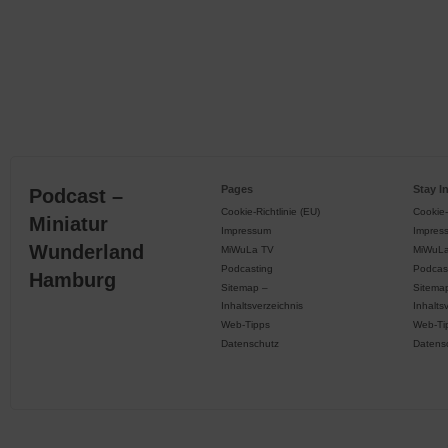
Pages
Stay I
Podcast –
Cookie-Richtlinie (EU)
Cookie-
Miniatur
Impressum
Impres
Wunderland
MiWuLa TV
MiWuL
Podcasting
Podcas
Hamburg
Sitemap –
Sitema
Inhaltsverzeichnis
Inhalts
Web-Tipps
Web-Ti
Datenschutz
Datens