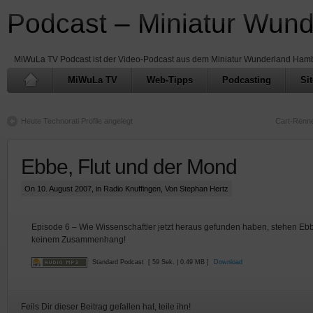
Podcast – Miniatur Wun
MiWuLa TV Podcast ist der Video-Podcast aus dem Miniatur Wunderland Ham
MiWuLa TV
Web-Tipps
Podcasting
Si
Heute Technorati Profile angelegt
Cart-Renne
Ebbe, Flut und der Mond
On 10. August 2007, in
Radio Knuffingen
, Von Stephan Hertz
Episode 6 – Wie Wissenschaftler jetzt heraus gefunden haben, stehen Ebb
keinem Zusammenhang!
Standard Podcast
[ 59 Sek. | 0.49 MB ]
Download
Feils Dir dieser Beitrag gefallen hat, teile ihn!