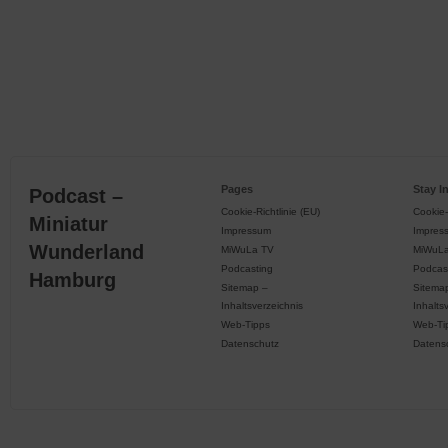
Pages
Stay I
Podcast –
Cookie-Richtlinie (EU)
Cookie-
Miniatur
Impressum
Impres
Wunderland
MiWuLa TV
MiWuL
Podcasting
Podcas
Hamburg
Sitemap –
Sitema
Inhaltsverzeichnis
Inhalts
Web-Tipps
Web-Ti
Datenschutz
Datens