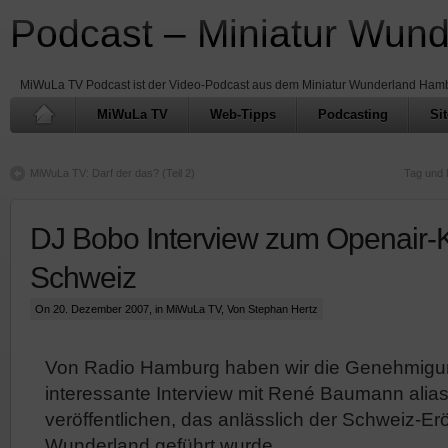
Podcast – Miniatur Wun
MiWuLa TV Podcast ist der Video-Podcast aus dem Miniatur Wunderland Ham
MiWuLa TV
Web-Tipps
Podcasting
Si
MiWuLa TV: Darf der das? (Teil 2)
Tag und 
DJ Bobo Interview zum Openair-K
Schweiz
On 20. Dezember 2007, in
MiWuLa TV
, Von Stephan Hertz
Von Radio Hamburg haben wir die Genehmigun
interessante Interview mit René Baumann alia
veröffentlichen, das anlässlich der Schweiz-Er
Wunderland geführt wurde.