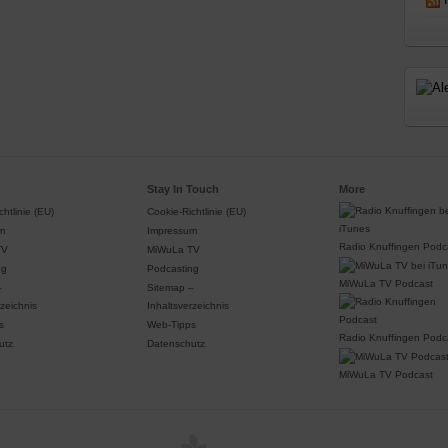
Stay In Touch
More
htlinie (EU)
Cookie-Richtlinie (EU)
m
Impressum
Radio Knuffingen Podc
TV
MiWuLa TV
ng
Podcasting
MiWuLa TV Podcast
–
Sitemap –
rzeichnis
Inhaltsverzeichnis
s
Web-Tipps
Radio Knuffingen Podc
utz
Datenschutz
MiWuLa TV Podcast