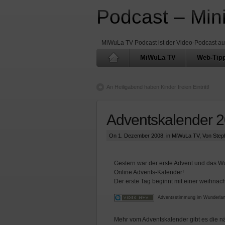
Podcast – Min
MiWuLa TV Podcast ist der Video-Podcast a
MiWuLa TV
Web-Tip
An Heiligabend haben Kinder freien Eintritt!
Adventskalender 2
On 1. Dezember 2008, in
MiWuLa TV
, Von Ste
Gestern war der erste Advent und das W
Online Advents-Kalender!
Der erste Tag beginnt mit einer weihna
Adventsstimmung im Wunderla
Mehr vom Adventskalender gibt es die n