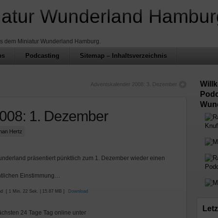
iatur Wunderland Hambur
us dem Miniatur Wunderland Hamburg.
ps
Podcasting
Sitemap – Inhaltsverzeichnis
Will
Adventskalender 2008: 3. Dezember
Podc
Wund
008: 1. Dezember
Knuf
phan Hertz
underland präsentiert pünktlich zum 1. Dezember wieder einen
Podc
chtlichen Einstimmung…
nd
[ 1 Min. 22 Sek. | 15.87 MB ]
Download
Letz
ächsten 24 Tage Tag online unter