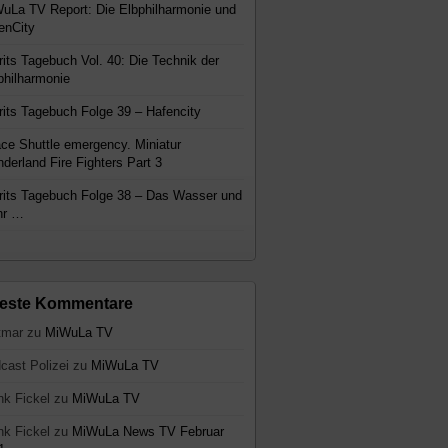
uLa TV Report: Die Elbphilharmonie und
enCity
rits Tagebuch Vol. 40: Die Technik der
philharmonie
rits Tagebuch Folge 39 – Hafencity
ce Shuttle emergency. Miniatur
derland Fire Fighters Part 3
rits Tagebuch Folge 38 – Das Wasser und
hr …
este Kommentare
tmar
zu
MiWuLa TV
cast Polizei
zu
MiWuLa TV
nk Fickel
zu
MiWuLa TV
nk Fickel
zu
MiWuLa News TV Februar