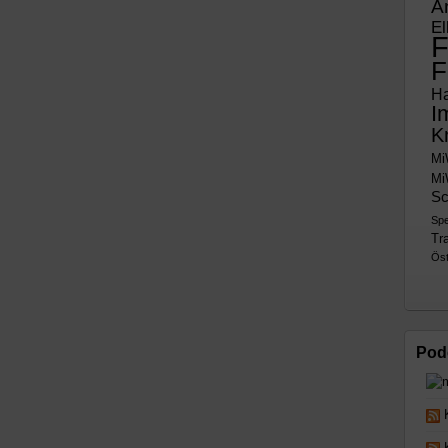
A
El
F
F
H
I
K
Mi
Mi
Sc
Sp
Tra
Öst
Pod
K
K