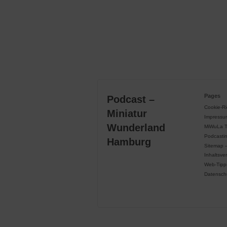
Pages
Podcast –
Cookie-Ric
Miniatur
Impressu
Wunderland
MiWuLa 
Podcasti
Hamburg
Sitemap 
Inhaltsve
Web-Tipp
Datensch