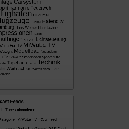
Carsystem
nlage
bphilharmonie
Feuerwehr
lughafen
Flugunfall
lugzeuge
Hafencity
Fußball
amburg
Hans Werner
Haustechnik
mpressionen
Italien
nuffingen
Lichtsteuerung
Konzert
MiWuLa TV
WuLa Fun TV
Modellbau
WuLight
Notlandung
hiffe
Schweiz
Skandinavien
Spaceshuttle
Technik
Tagebuch
ende
Tatort
Weihnachten
iler
Wetten dass..?
ZDF
erreich
cast Feeds
ategorie "MiWuLa TV" RSS Feed
ategorie "Radio Knuffingen" RSS Feed