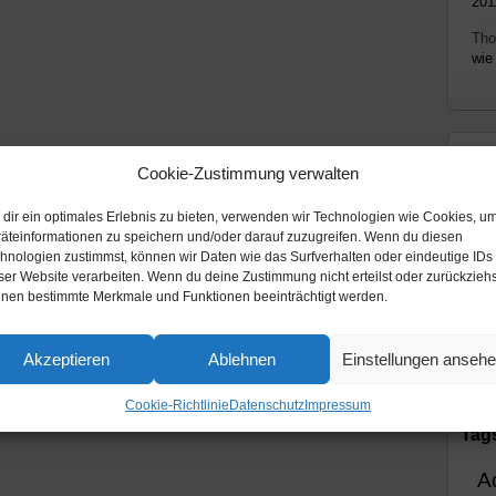
201
Th
wie
Th
Cookie-Zustimmung verwalten
All
dir ein optimales Erlebnis zu bieten, verwenden wir Technologien wie Cookies, u
Mi
äteinformationen zu speichern und/oder darauf zuzugreifen. Wenn du diesen
hnologien zustimmst, können wir Daten wie das Surfverhalten oder eindeutige IDs
Pod
ser Website verarbeiten. Wenn du deine Zustimmung nicht erteilst oder zurückziehs
nen bestimmte Merkmale und Funktionen beeinträchtigt werden.
Rad
Vid
Akzeptieren
Ablehnen
Einstellungen anseh
Cookie-Richtlinie
Datenschutz
Impressum
Tag
A