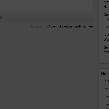
MiW
Haf
Ger
n!
Elb
Getagged mit:
Adventskalender
•
Weihnachten
Ger
Spa
Wun
Ger
me
Neu
Die
Pod
Fra
Fra