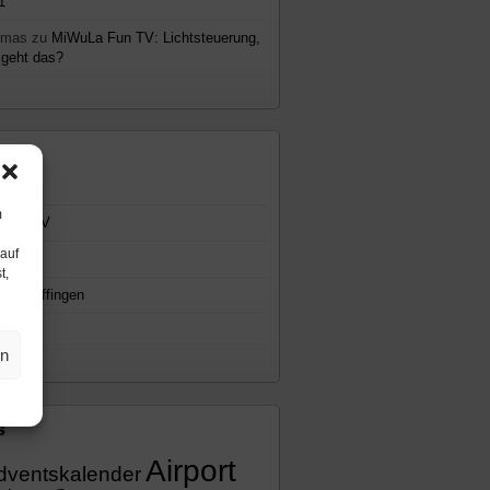
1
omas
zu
MiWuLa Fun TV: Lichtsteuerung,
 geht das?
emen
gemein
m
WuLa TV
 auf
cast
t,
io Knuffingen
eos
en
s
Airport
dventskalender