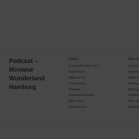
Pages
Stay I
Podcast –
Cookie-Richtlinie (EU)
Cookie-
Miniatur
Impressum
Impres
Wunderland
MiWuLa TV
MiWuL
Podcasting
Podcas
Hamburg
Sitemap –
Sitema
Inhaltsverzeichnis
Inhalts
Web-Tipps
Web-Ti
Datenschutz
Datens