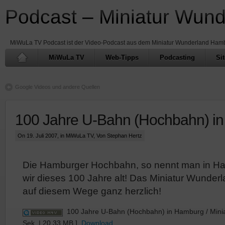
Podcast – Miniatur Wun
MiWuLa TV Podcast ist der Video-Podcast aus dem Miniatur Wunderland Ham
MiWuLa TV
Web-Tipps
Podcasting
Si
Google Videos und andere Quellen
100 Jahre U-Bahn (Hochbahn) i
On 19. Juli 2007, in
MiWuLa TV
, Von Stephan Hertz
Die Hamburger Hochbahn, so nennt man in Ha
wir dieses 100 Jahre alt! Das Miniatur Wunderl
auf diesem Wege ganz herzlich!
100 Jahre U-Bahn (Hochbahn) in Hamburg / Mini
Sek. | 20.33 MB ]
Download